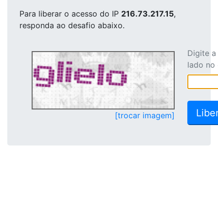
Para liberar o acesso
do IP
216.73.217.15
,
responda ao desafio abaixo.
Digite 
lado no
[trocar imagem]