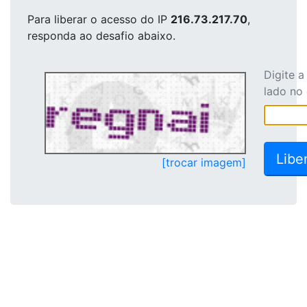
Para liberar o acesso
do IP
216.73.217.70
,
responda ao desafio abaixo.
Digite 
lado no
[trocar imagem]