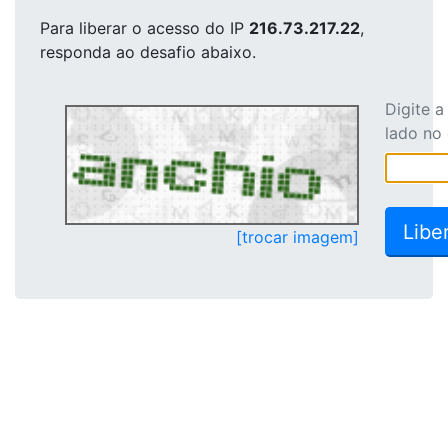
Para liberar o acesso
do IP
216.73.217.22
,
responda ao desafio abaixo.
Digite 
lado no
[trocar imagem]