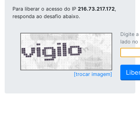
Para liberar o acesso
do IP
216.73.217.172
,
responda ao desafio abaixo.
Digite 
lado no
[trocar imagem]