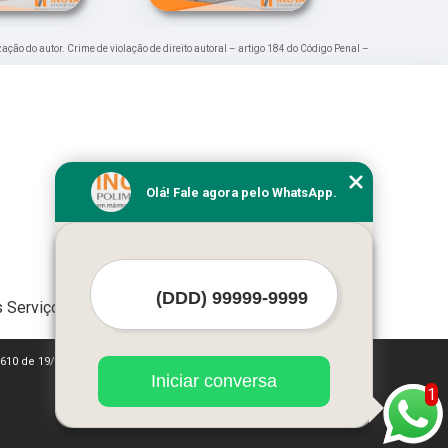
zação do autor. Crime de violação de direito autoral – artigo 184 do Código Penal –
Olá! Fale agora pelo WhatsApp.
 Serviços
 9610 de 19/02/1998)
Iniciar conversa
1