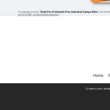
O conteúdo do texto "
Onde Faz Polimento Piso Industrial Campo Belo
" é de dire
Lei 9610/98 - Lei de direitos autorais
.
Home
O inteiro teor dest