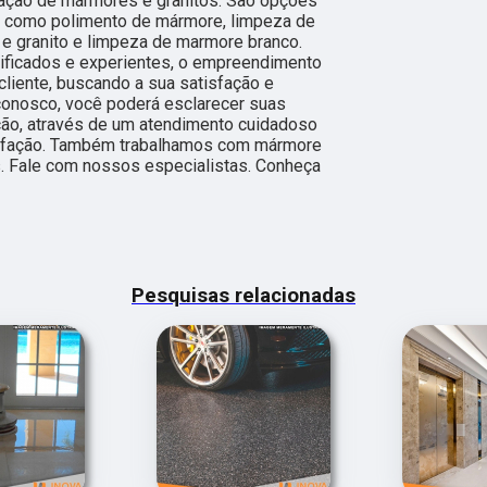
ração de mármores e granitos. São opções
, como polimento de mármore, limpeza de
e granito e limpeza de marmore branco.
lificados e experientes, o empreendimento
liente, buscando a sua satisfação e
 conosco, você poderá esclarecer suas
ção, através de um atendimento cuidadoso
sfação. Também trabalhamos com mármore
s. Fale com nossos especialistas. Conheça
Pesquisas relacionadas