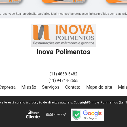
ito reservado. Sua reprodução, parcial ou total, mesmo citando nossos links, é proibida sem a autori
Inova Polimentos
(11) 4858-5482
(11) 94744-2555
Empresa
Missão
Serviços
Contato
Mapa do site
Mais
e site está sujeito à proteção de direitos autorais. Copyright© Inova Polimentos (Lei