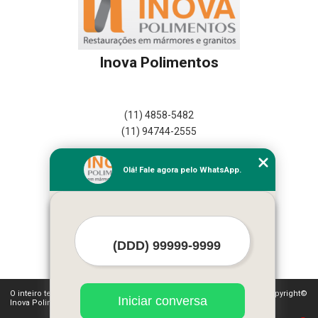
Inova Polimentos
(11) 4858-5482
(11) 94744-2555
Home
Olá! Fale agora pelo WhatsApp.
Empresa
Missão
Serviços
Contato
Mapa do site
Mais Serviços
O inteiro teor deste site está sujeito à proteção de direitos autorais. Copyright©
Iniciar conversa
Inova Polimentos (Lei 9610 de 19/02/1998)