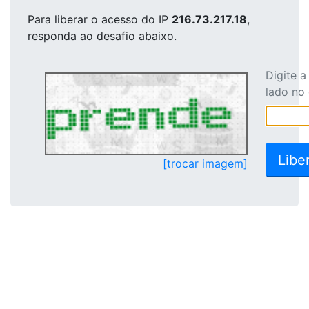
Para liberar o acesso
do IP
216.73.217.18
,
responda ao desafio abaixo.
Digite 
lado no
[trocar imagem]