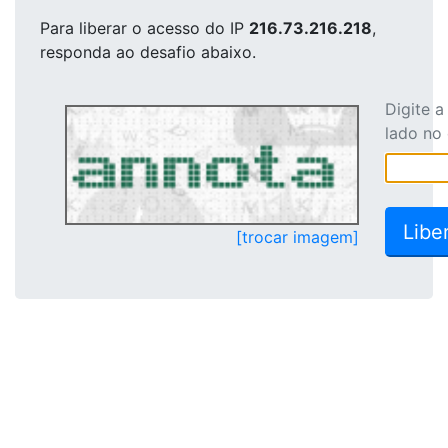
Para liberar o acesso
do IP
216.73.216.218
,
responda ao desafio abaixo.
Digite 
lado no
[trocar imagem]