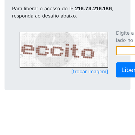
Para liberar o acesso
do IP
216.73.216.186
,
responda ao desafio abaixo.
Digite 
lado no
[trocar imagem]