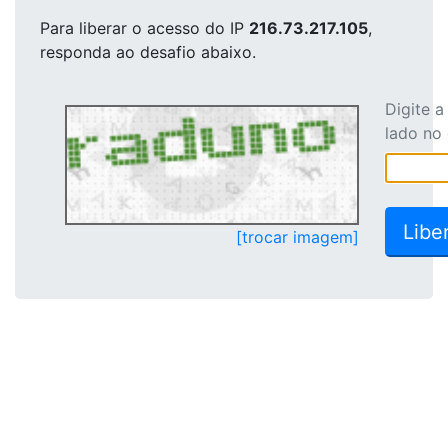
Para liberar o acesso
do IP
216.73.217.105
,
responda ao desafio abaixo.
Digite 
lado no
[trocar imagem]