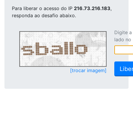
Para liberar o acesso
do IP
216.73.216.183
,
responda ao desafio abaixo.
Digite 
lado no
[trocar imagem]