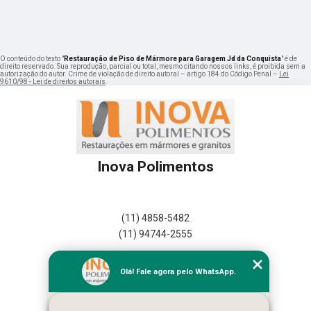
O conteúdo do texto "
Restauração de Piso de Mármore para Garagem Jd da Conquista
" é de
direito reservado. Sua reprodução, parcial ou total, mesmo citando nossos links, é proibida sem a
autorização do autor. Crime de violação de direito autoral – artigo 184 do Código Penal –
Lei
9610/98 - Lei de direitos autorais
.
Inova Polimentos
(11) 4858-5482
(11) 94744-2555
Home
Olá! Fale agora pelo WhatsApp.
Empresa
Missão
Serviços