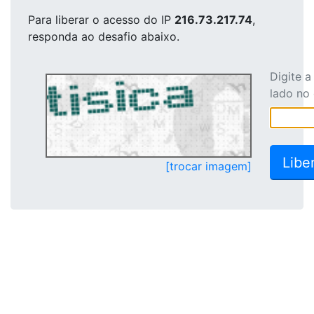
Para liberar o acesso
do IP
216.73.217.74
,
responda ao desafio abaixo.
Digite 
lado no
[trocar imagem]