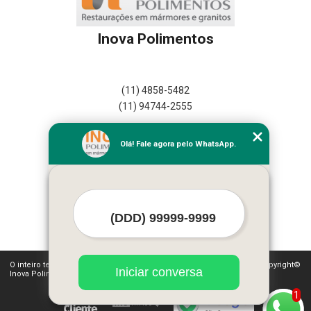
Inova Polimentos
(11) 4858-5482
(11) 94744-2555
Home
Olá! Fale agora pelo WhatsApp.
Empresa
Missão
Serviços
Contato
Mapa do site
Mais Serviços
O inteiro teor deste site está sujeito à proteção de direitos autorais. Copyright©
Iniciar conversa
Inova Polimentos (Lei 9610 de 19/02/1998)
1