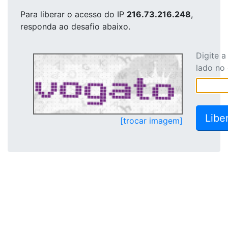
Para liberar o acesso
do IP
216.73.216.248
,
responda ao desafio abaixo.
Digite 
lado no
[trocar imagem]