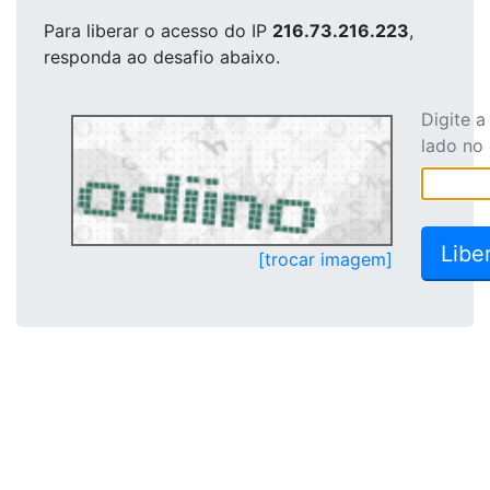
Para liberar o acesso
do IP
216.73.216.223
,
responda ao desafio abaixo.
Digite 
lado no
[trocar imagem]