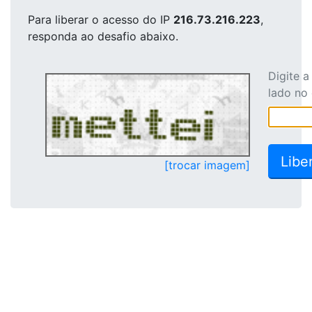
Para liberar o acesso
do IP
216.73.216.223
,
responda ao desafio abaixo.
Digite 
lado no
[trocar imagem]