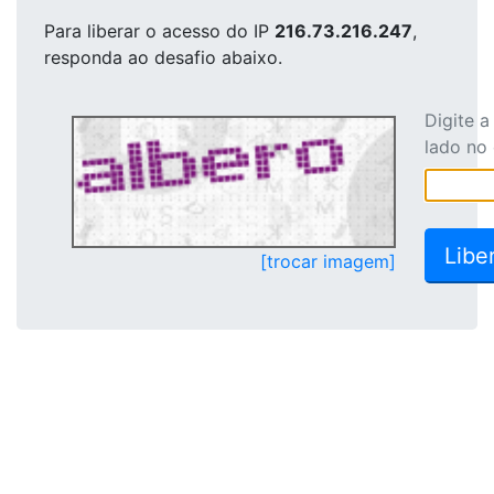
Para liberar o acesso
do IP
216.73.216.247
,
responda ao desafio abaixo.
Digite 
lado no
[trocar imagem]