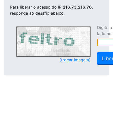
Para liberar o acesso
do IP
216.73.216.76
,
responda ao desafio abaixo.
Digite 
lado no
[trocar imagem]