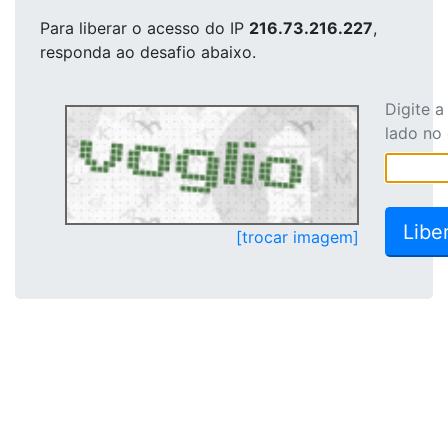
Para liberar o acesso
do IP
216.73.216.227
,
responda ao desafio abaixo.
Digite 
lado no
[trocar imagem]