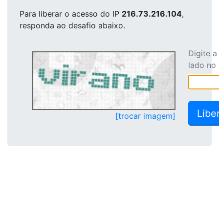
Para liberar o acesso
do IP
216.73.216.104
,
responda ao desafio abaixo.
Digite 
lado no
[trocar imagem]