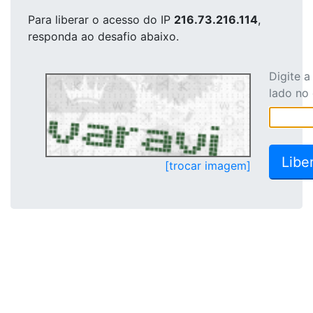
Para liberar o acesso
do IP
216.73.216.114
,
responda ao desafio abaixo.
Digite 
lado no
[trocar imagem]