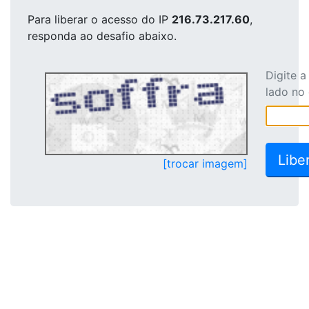
Para liberar o acesso
do IP
216.73.217.60
,
responda ao desafio abaixo.
Digite 
lado no
[trocar imagem]