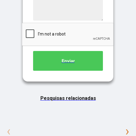
Enviar
Pesquisas relacionadas
‹
›