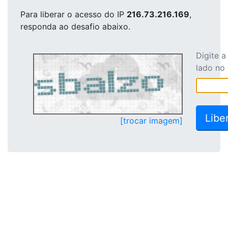
Para liberar o acesso
do IP
216.73.216.169
,
responda ao desafio abaixo.
Digite 
lado no
[trocar imagem]