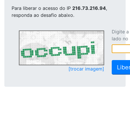
Para liberar o acesso
do IP
216.73.216.94
,
responda ao desafio abaixo.
Digite 
lado no
[trocar imagem]