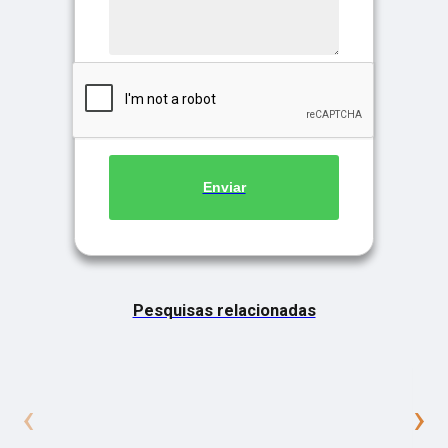
Enviar
Pesquisas relacionadas
‹
›