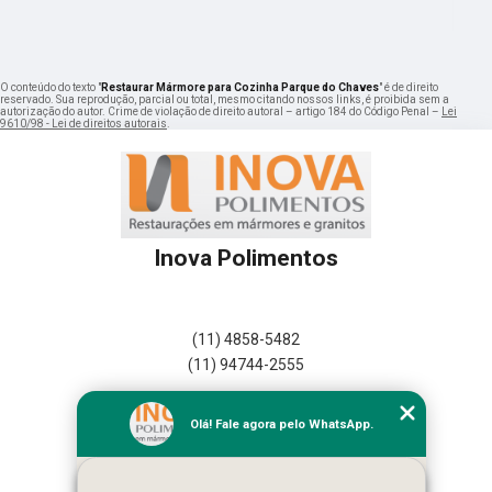
O conteúdo do texto "
Restaurar Mármore para Cozinha Parque do Chaves
" é de direito
reservado. Sua reprodução, parcial ou total, mesmo citando nossos links, é proibida sem a
autorização do autor. Crime de violação de direito autoral – artigo 184 do Código Penal –
Lei
9610/98 - Lei de direitos autorais
.
Inova Polimentos
(11) 4858-5482
(11) 94744-2555
Home
Olá! Fale agora pelo WhatsApp.
Empresa
Missão
Serviços