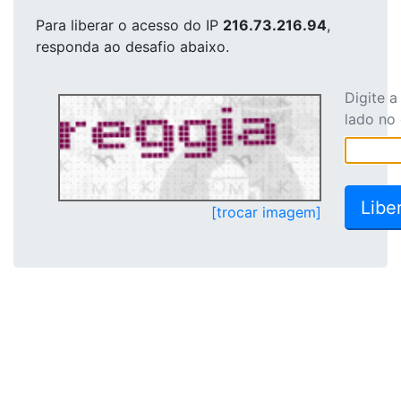
Para liberar o acesso
do IP
216.73.216.94
,
responda ao desafio abaixo.
Digite 
lado no
[trocar imagem]