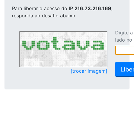
Para liberar o acesso
do IP
216.73.216.169
,
responda ao desafio abaixo.
Digite 
lado no
[trocar imagem]