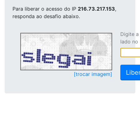
Para liberar o acesso
do IP
216.73.217.153
,
responda ao desafio abaixo.
Digite 
lado no
[trocar imagem]