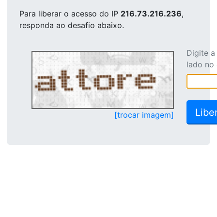
Para liberar o acesso
do IP
216.73.216.236
,
responda ao desafio abaixo.
Digite 
lado no
[trocar imagem]