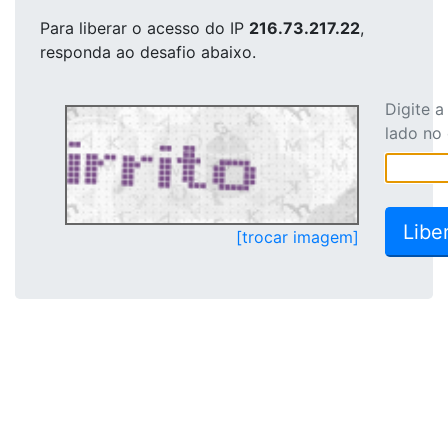
Para liberar o acesso
do IP
216.73.217.22
,
responda ao desafio abaixo.
Digite 
lado no
[trocar imagem]