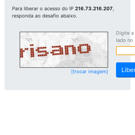
Para liberar o acesso
do IP
216.73.216.207
,
responda ao desafio abaixo.
Digite 
lado no
[trocar imagem]