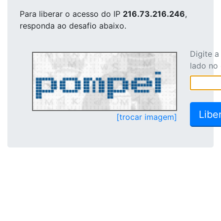
Para liberar o acesso
do IP
216.73.216.246
,
responda ao desafio abaixo.
Digite 
lado no
[trocar imagem]