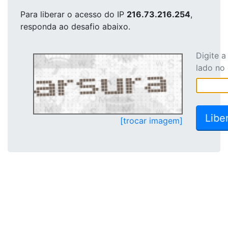
Para liberar o acesso
do IP
216.73.216.254
,
responda ao desafio abaixo.
Digite 
lado no
[trocar imagem]