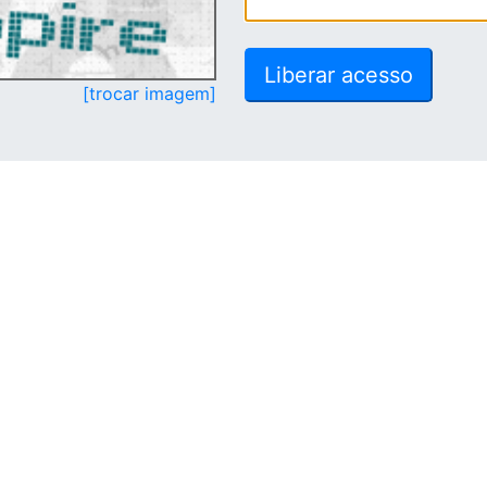
[trocar imagem]