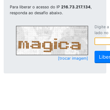
Para liberar o acesso
do IP
216.73.217.134
,
responda ao desafio abaixo.
Digite 
lado no
[trocar imagem]