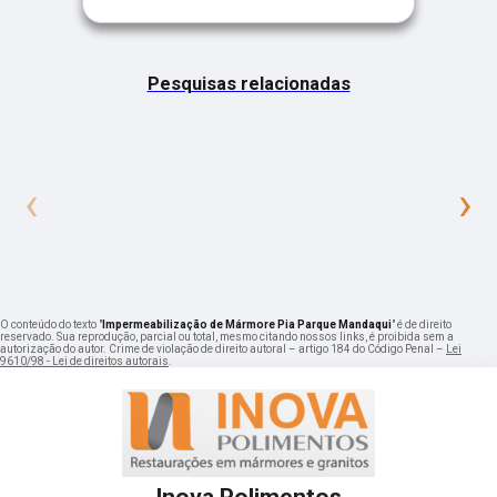
Pesquisas relacionadas
‹
›
O conteúdo do texto "
Impermeabilização de Mármore Pia Parque Mandaqui
" é de direito
reservado. Sua reprodução, parcial ou total, mesmo citando nossos links, é proibida sem a
autorização do autor. Crime de violação de direito autoral – artigo 184 do Código Penal –
Lei
9610/98 - Lei de direitos autorais
.
Inova Polimentos