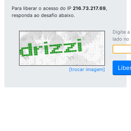
Para liberar o acesso
do IP
216.73.217.69
,
responda ao desafio abaixo.
Digite 
lado no
[trocar imagem]