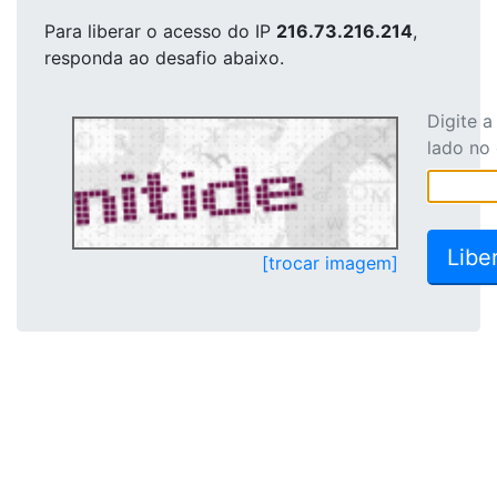
Para liberar o acesso
do IP
216.73.216.214
,
responda ao desafio abaixo.
Digite 
lado no
[trocar imagem]