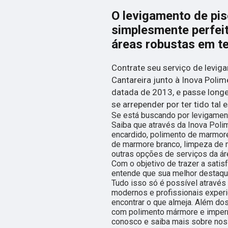
O levigamento de pi
simplesmente perfei
áreas robustas em t
Contrate seu serviço de levi
Cantareira junto à Inova Poli
datada de 2013, e passe lon
se arrepender por ter tido tal 
Se está buscando por levigamen
Saiba que através da Inova Pol
encardido, polimento de marmores
de marmore branco, limpeza de 
outras opções de serviços da ár
Com o objetivo de trazer a satis
entende que sua melhor destaque
Tudo isso só é possível atravé
modernos e profissionais exper
encontrar o que almeja. Além do
com polimento mármore e imperme
conosco e saiba mais sobre nos