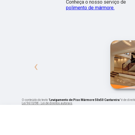
Conheça o nosso serviço de
polimento de mármore.
‹
O conteúdo do texto "
Levigamento de Piso Mármore 50x50 Cantareira
" é de dire
Lei 9610/98 - Lei de direitos autorais
.