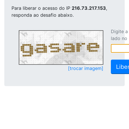
Para liberar o acesso
do IP
216.73.217.153
,
responda ao desafio abaixo.
Digite 
lado no
[trocar imagem]