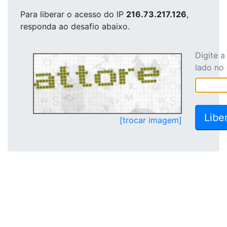
Para liberar o acesso
do IP
216.73.217.126
,
responda ao desafio abaixo.
Digite 
lado no
[trocar imagem]