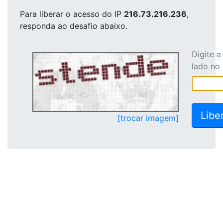
Para liberar o acesso
do IP
216.73.216.236
,
responda ao desafio abaixo.
Digite 
lado no
[trocar imagem]