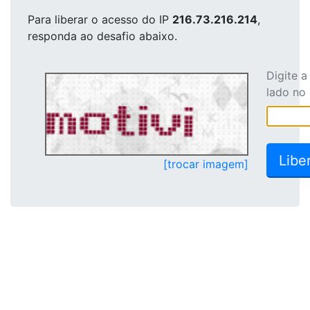
Para liberar o acesso
do IP
216.73.216.214
,
responda ao desafio abaixo.
Digite 
lado no
[trocar imagem]