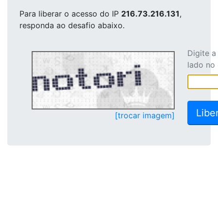
Para liberar o acesso
do IP
216.73.216.131
,
responda ao desafio abaixo.
Digite 
lado no
[trocar imagem]