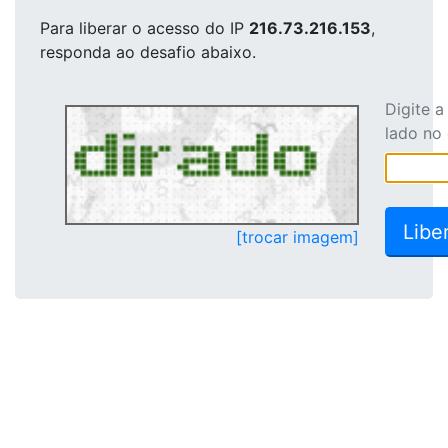
Para liberar o acesso
do IP
216.73.216.153
,
responda ao desafio abaixo.
Digite 
lado no
[trocar imagem]