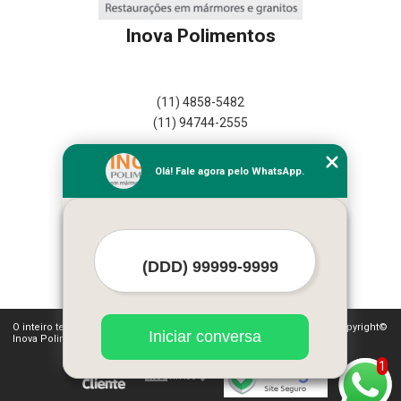
Inova Polimentos
(11) 4858-5482
(11) 94744-2555
Home
Olá! Fale agora pelo WhatsApp.
Empresa
Missão
Serviços
Contato
Mapa do site
Mais Serviços
O inteiro teor deste site está sujeito à proteção de direitos autorais. Copyright©
Iniciar conversa
Inova Polimentos (Lei 9610 de 19/02/1998)
1