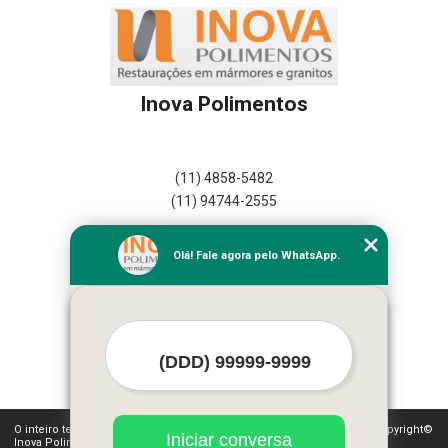
Inova Polimentos
(11) 4858-5482
(11) 94744-2555
Home
Olá! Fale agora pelo WhatsApp.
Empresa
Missão
Serviços
Contato
Mapa do site
Mais Serviços
O inteiro teor deste site está sujeito à proteção de direitos autorais. Copyright©
Iniciar conversa
Inova Polimentos (Lei 9610 de 19/02/1998)