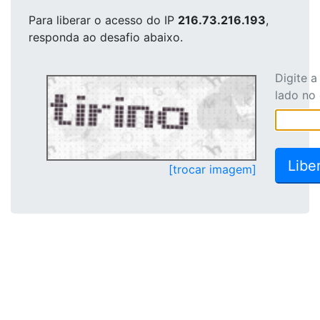
Para liberar o acesso
do IP
216.73.216.193
,
responda ao desafio abaixo.
Digite 
lado no
[trocar imagem]